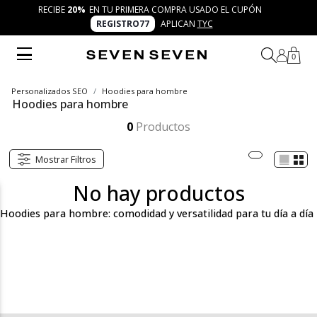
RECIBE
20%
EN TU PRIMERA COMPRA USADO EL CUPÓN
REGISTRO77
APLICAN
TYC
0
Personalizados SEO
Hoodies para hombre
Hoodies para hombre
Los hoodies para hombre de SEVEN SEVEN son perfectos para el día a día. Con diseños cómodos, modernos y fáciles de combinar, te permitirán crear looks frescos y versátiles. ¡Hazlo tuyo con 7 días 7 looks y exprésate con cada outfit!
Mostrar más
0
Productos
Mostrar Filtros
No hay productos
Hoodies para hombre: comodidad y versatilidad para tu día a día
Los hoodies para hombre de SEVEN SEVEN son la pieza clave
para quienes buscan una combinación de confort y estilo sin
esfuerzo. Con un diseño relajado y materiales de alta calidad,
estos hoodies están pensados para quienes necesitan una
prenda versátil que se adapte a su día a día, sin perder la
frescura ni la comodidad. Desde un día casual en casa hasta una
salida rápida con amigos, los hoodies son perfectos para