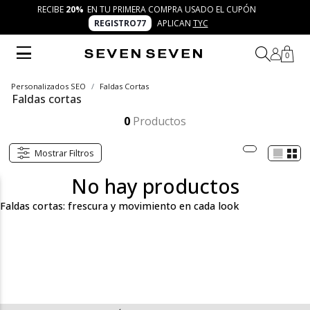
RECIBE
20%
EN TU PRIMERA COMPRA USADO EL CUPÓN
REGISTRO77
APLICAN
TYC
0
Personalizados SEO
Faldas Cortas
Faldas cortas
Las faldas cortas de SEVEN SEVEN son piezas frescas, urbanas y versátiles que acompañan tu día con autenticidad. Con 7 días 7 looks, combina colores, texturas y siluetas modernas para crear outfits creativos que evolucionan contigo y reflejan tu esencia.
Mostrar más
0
Productos
Mostrar Filtros
No hay productos
Faldas cortas: frescura y movimiento en cada look
La categoría faldas cortas de SEVEN SEVEN reúne propuestas
modernas que combinan frescura, movimiento y autenticidad.
Cada diseño está pensado para mujeres trendy, cool y versátiles
que ven la moda como un espacio de creatividad y expresión.
Con cortes dinámicos, colores vibrantes y texturas suaves, estas
faldas se convierten en el punto de partida perfecto para vivir la
filosofía de 7 días 7 looks.