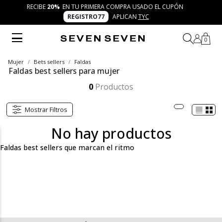
RECIBE
20%
EN TU PRIMERA COMPRA USADO EL CUPÓN
REGISTRO77
APLICAN
TYC
0
Mujer
Bets sellers
Faldas
Faldas best sellers para mujer
Las faldas best sellers de SEVEN SEVEN son piezas que destacan por su versatilidad y diseño. Desde siluetas fluidas hasta cortes modernos, cada prenda se adapta a diferentes planes con un aire fresco y auténtico. Perfectas para reinventar tu vibe día tras día.
Mostrar más
0
Productos
Mostrar Filtros
No hay productos
Faldas best sellers que marcan el ritmo
En la categoría de faldas best sellers para mujer de SEVEN
SEVEN encontrarás esas piezas que se han convertido en
favoritas por su capacidad de transformar un look con facilidad.
Diseños que combinan frescura, dinamismo y versatilidad,
pensados para mujeres creativas y auténticas que disfrutan
experimentar con la moda. Aquí se reúnen cortes que
conquistan, estampados que inspiran y colores que se adaptan a