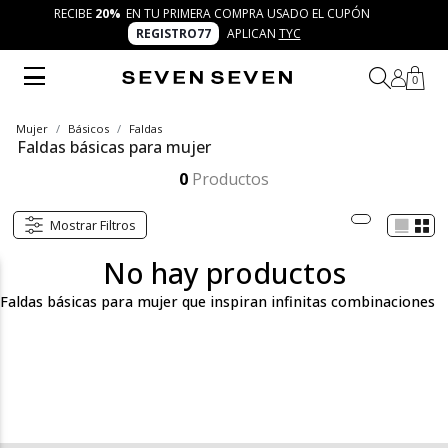
RECIBE
20%
EN TU PRIMERA COMPRA USADO EL CUPÓN
REGISTRO77
APLICAN
TYC
0
Mujer
Básicos
Faldas
Faldas básicas para mujer
Las faldas básicas para mujer de Seven Seven son el lienzo perfecto para reinventar tu autenticidad. Diseños versátiles, frescos y trendy que se combinan con camisetas, blazers, chaquetas o buzos. Vive el concepto 7 días 7 looks con outfits creativos y auténticos.
Mostrar más
0
Productos
Mostrar Filtros
No hay productos
Faldas básicas para mujer que inspiran infinitas combinaciones
En la categoría de faldas básicas para mujer de Seven Seven
descubrirás diseños versátiles que se convierten en la base
perfecta para crear looks auténticos todos los días. Desde faldas
cortas llenas de frescura, hasta siluetas midi y largas que aportan
movimiento y comodidad, esta sección reúne piezas modernas
que puedes combinar con camisetas, blazers, buzos o
chaquetas. Bajo el concepto 7 días 7 looks, cada falda está