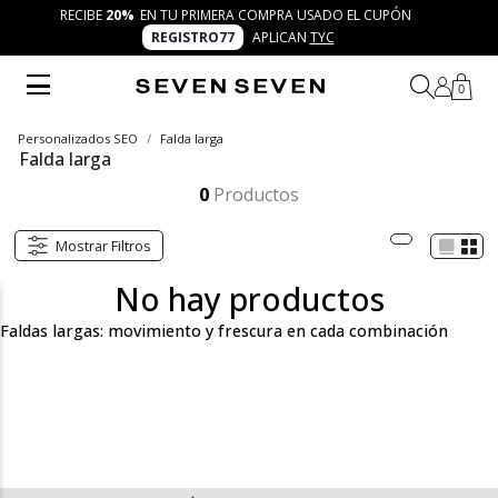
RECIBE
20%
EN TU PRIMERA COMPRA USADO EL CUPÓN
REGISTRO77
APLICAN
TYC
0
Personalizados SEO
Falda larga
Falda larga
Las faldas largas de SEVEN SEVEN combinan frescura, comodidad y un aire urbano que se adapta a diferentes momentos. Con 7 días 7 looks, descubre diseños modernos que se enlazan con camisetas, blusas, chaquetas y accesorios para crear outfits llenos de autenticidad.
Mostrar más
0
Productos
Mostrar Filtros
No hay productos
Faldas largas: movimiento y frescura en cada combinación
La categoría de faldas largas de SEVEN SEVEN reúne siluetas
frescas y modernas pensadas para mujeres trendy, cool y
versátiles que entienden la moda como un espacio de
creatividad. Cada diseño refleja la esencia de la marca con cortes
dinámicos, colores vibrantes y texturas cómodas que
acompañan tus planes con movimiento y actitud. Bajo la filosofía
7 días 7 looks, las faldas largas se convierten en una prenda