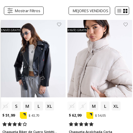
Mostrar Filtros
ENVÍO GRATIS
ENVÍO GRATIS
XS
S
M
L
XL
XS
S
M
L
XL
$ 51,99
$ 62,99
$ 43,70
$ 54,05
Chaqueta Biker de Cuero Sintético
Chaqueta Acolchada Corta