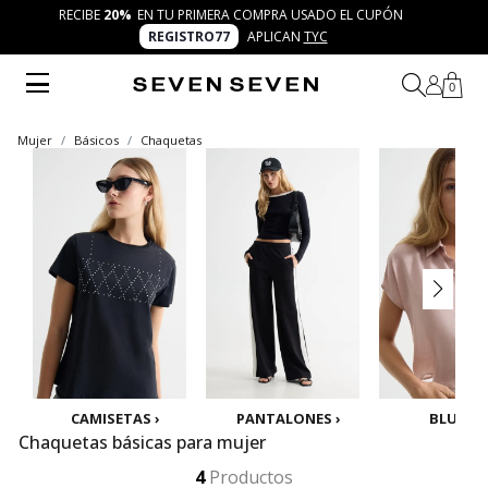
RECIBE
20%
EN TU PRIMERA COMPRA USADO EL CUPÓN
REGISTRO77
APLICAN
TYC
0
Mujer
Básicos
Chaquetas
CAMISETAS ›
PANTALONES ›
BLUSAS 
Chaquetas básicas para mujer
Descubre en Seven Seven chaquetas básicas para mujer diseñadas para acompañarte en cualquier ocasión. Prendas frescas, versátiles y trendy que potencian tu autenticidad. Explora el concepto 7 días 7 looks y crea combinaciones infinitas para tu día a día.
Mostrar más
4
Productos