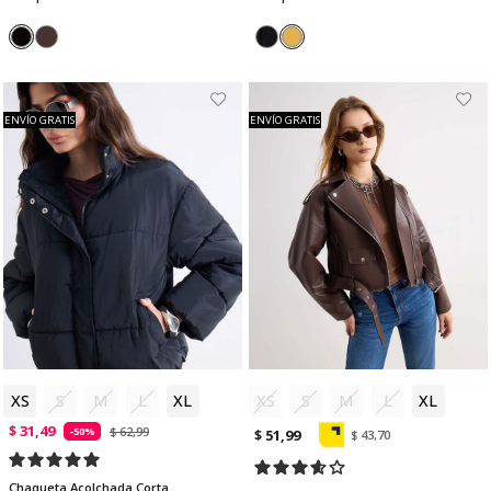
ENVÍO GRATIS
ENVÍO GRATIS
XS
S
M
L
XL
XS
S
M
L
XL
$ 31,49
$ 62,99
-50%
$ 51,99
$ 43,70
Chaqueta Acolchada Corta