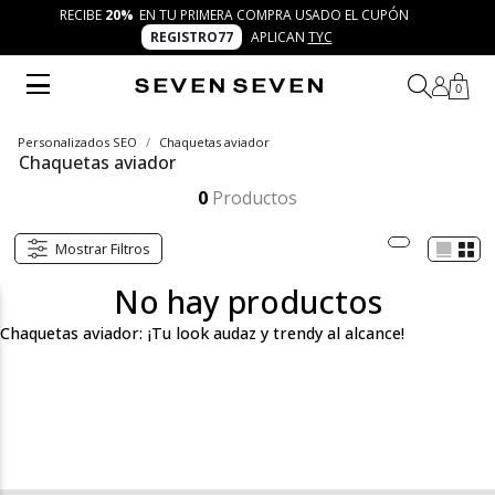
RECIBE
20%
EN TU PRIMERA COMPRA USADO EL CUPÓN
REGISTRO77
APLICAN
TYC
0
Personalizados SEO
Chaquetas aviador
Chaquetas aviador
Las chaquetas aviador de SEVEN SEVEN te ofrecen un look fresco y audaz, perfecto para cualquier ocasión. Con un diseño versátil y moderno, te acompañarán en todas tus aventuras, manteniéndote cómodo y con ese toque único que solo SEVEN SEVEN sabe dar.
Mostrar más
0
Productos
Mostrar Filtros
No hay productos
Chaquetas aviador: ¡Tu look audaz y trendy al alcance!
Las chaquetas aviador de SEVEN SEVEN son el equilibrio
perfecto entre comodidad, estilo y audacia. Si buscas una prenda
que te mantenga abrigado sin perder frescura, estas chaquetas
son la opción ideal. Inspiradas en el clásico estilo militar y
aviador, ofrecen un toque moderno con detalles que resaltan la
autenticidad de cada diseño. Con un corte estructurado y
materiales de alta calidad, estas chaquetas están hechas para