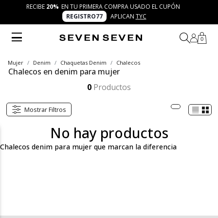
RECIBE
20%
EN TU PRIMERA COMPRA USADO EL CUPÓN
REGISTRO77
APLICAN
TYC
0
Mujer
Denim
Chaquetas Denim
Chalecos
Chalecos en denim para mujer
Explora los chalecos denim para mujer de SEVEN SEVEN: piezas modernas, frescas y versátiles que transforman cualquier combinación. Con cortes trendy, detalles únicos y acabados creativos, se convierten en un imprescindible para looks auténticos y dinámicos.
Mostrar más
0
Productos
Mostrar Filtros
No hay productos
Chalecos denim para mujer que marcan la diferencia
La categoría de chalecos denim para mujer de SEVEN SEVEN
está diseñada para quienes buscan una prenda diferente, fresca
y con mucha personalidad. Estos chalecos se convierten en una
opción versátil que transforma cualquier look, ya sea como
complemento sobre camisetas gráficas, vestidos ligeros o
incluso crop tops. Con acabados modernos, lavados en distintos
tonos y detalles únicos, son piezas que reflejan la esencia trendy,