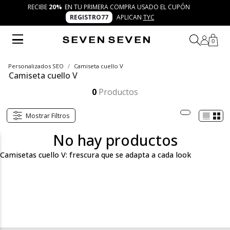
RECIBE
20%
EN TU PRIMERA COMPRA USADO EL CUPÓN
REGISTRO77
APLICAN
TYC
0
Personalizados SEO
Camiseta cuello V
Camiseta cuello V
Las camisetas cuello V de SEVEN SEVEN son la mezcla perfecta entre comodidad y modernidad. Con el concepto 7 días 7 looks, se convierten en piezas versátiles que combinan con jeans, shorts o chaquetas urbanas, creando outfits auténticos llenos de frescura y actitud.
Mostrar más
0
Productos
Mostrar Filtros
No hay productos
Camisetas cuello V: frescura que se adapta a cada look
La categoría camiseta cuello V de SEVEN SEVEN está pensada
para quienes disfrutan de la moda como un espacio fresco,
inclusivo y lleno de posibilidades. Con cortes modernos, colores
versátiles y un diseño clásico que nunca pierde vigencia, estas
camisetas se convierten en la base perfecta para crear looks
auténticos. Bajo la filosofía 7 días 7 looks, cada camiseta cuello V
es la oportunidad de experimentar y transformar tu día con