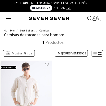
RECIBE
20%
EN TU PRIMERA COMPRA USADO EL CUPÓN
REGISTRO77
APLICAN
TYC
0
Hombre
Best Sellers
Camisas
Camisas destacadas para hombre
Explora la selección de camisas destacadas para hombre en SEVEN SEVEN. Siluetas modernas, estampados creativos y tonos versátiles que se ajustan a tu ritmo. Prendas frescas y auténticas que te acompañan en cualquier momento.
Mostrar más
1
Productos
Mostrar Filtros
ENVÍO GRATIS