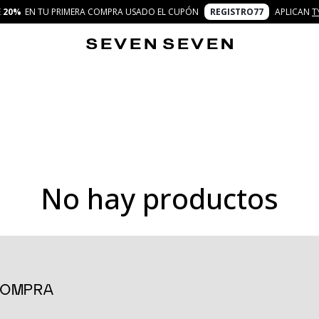
E
20%
EN TU PRIMERA COMPRA USADO EL CUPÓN
REGISTRO77
APLICAN
T
No hay productos
ara quienes buscan una prenda cómoda y moderna que se adapte a cu
l cuello redondo le da un toque de sofisticación minimalista, mientra
do el día.
 COMPRA
erten en una prenda esencial para tu armario, ya que se adaptan a cu
as para un toque casual y cómodo. Para ocasiones más formales, pued
 es tan versátil que puedes usarla de mil formas diferentes, siempr