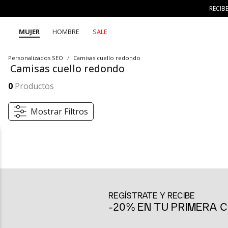
RECIB
MUJER
HOMBRE
SALE
Personalizados SEO
Camisas cuello redondo
Camisas cuello redondo
Las camisas cuello redondo de SEVEN SEVEN son la prenda básica que te acompañará todos los días. Con su diseño fresco y cómodo, son perfectas para cualquier ocasión. Combínalas con jeans, faldas o pantalones cargo y crea tu look con 7 días 7 looks.
Mostrar más
0
Productos
Mostrar Filtros
Camisas cuello redondo: frescura y comodidad para tu día
Las camisas cuello redondo de SEVEN SEVEN son la pieza perfecta p
camisas se caracterizan por su frescura, comodidad y versatilidad. E
de movimiento, permitiéndote sentirte cómoda y segura durante to
REGÍSTRATE Y RECIBE
Versatilidad para crear looks únicos
-20% EN TU PRIMERA
Bajo el concepto 7 días 7 looks, las camisas cuello redondo se convi
para el día a día, combinándolas con jeans de tiro alto y zapatill
combinarla con unos pantalones de vestir y unos botines. La prenda