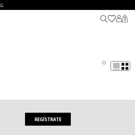
YC
0
alquier ocasión. Con su diseño clásico y sencillo, estas
s que su corte fluido y su material suave te ofrecen total libertad
REGÍSTRATE
alquier estilo y ocasión. Puedes llevarlas en un look relajado
es meter la camisa cuello redondo por dentro de una falda midi o
e manteniendo un look fresco y actual.