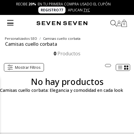
RECIBE
20%
EN TU PRIMERA COMPRA USADO EL CUPÓN
REGISTRO77
APLICAN
TYC
0
Personalizados SEO
Camisas cuello corbata
Camisas cuello corbata
Las camisas con cuello corbata de SEVEN SEVEN son ideales para quienes buscan un look elegante y moderno. Con su diseño único y versátil, son perfectas para cualquier ocasión. Comodidad, frescura y un toque de sofisticación, todo en una prenda.
Mostrar más
0
Productos
Mostrar Filtros
No hay productos
Camisas cuello corbata: Elegancia y comodidad en cada look
Las camisas con cuello corbata de SEVEN SEVEN son esa prenda
que todo armario debe tener, un básico que se reinventa con
cada uso, llevándote de un look relajado a algo más sofisticado
sin esfuerzo. Con un diseño limpio y detalles cuidadosamente
pensados, estas camisas están hechas para quienes buscan no
solo comodidad, sino también un toque de distinción en cada
atuendo. Desde el cuello estructurado que eleva tu look hasta su