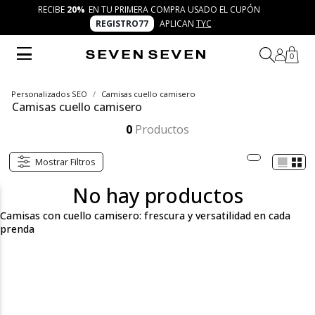
RECIBE
20%
EN TU PRIMERA COMPRA USADO EL CUPÓN
REGISTRO77
APLICAN
TYC
0
Personalizados SEO
Camisas cuello camisero
Camisas cuello camisero
Las camisas con cuello camisero de SEVEN SEVEN son ideales para quienes buscan comodidad y elegancia. Su diseño versátil y moderno se adapta a cualquier ocasión. Combínalas con jeans, faldas midi o pantalones cargo y exprésate con 7 días 7 looks.
Mostrar más
0
Productos
Mostrar Filtros
No hay productos
Camisas con cuello camisero: frescura y versatilidad en cada
prenda
En la categoría de blusas con cuello camisero de SEVEN SEVEN,
encontrarás una amplia variedad de estilos perfectos para cada
ocasión. Desde modelos clásicos con cortes rectos y detalles
estructurados, hasta opciones más relajadas y modernas como
las blusas oversize o con detalles de volantes. Estas prendas
versátiles te permiten crear looks elegantes y sofisticados,