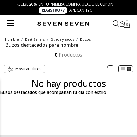
RECIBE
20%
EN TU PRIMERA COMPRA USADO EL CUPÓN
REGISTRO77
APLICAN
TYC
0
Hombre
Best Sellers
Buzos y sacos
Buzos
Buzos destacados para hombre
Descubre los buzos destacados para hombre de SEVEN SEVEN. Diseños trendy y versátiles con texturas cómodas y detalles únicos, ideales para crear looks frescos y auténticos. Perfectos para el día a día y para combinar con otras prendas clave de la marca.
Mostrar más
0
Productos
Mostrar Filtros
No hay productos
Buzos destacados que acompañan tu día con estilo
En la categoría de buzos destacados para hombre de SEVEN
SEVEN encontrarás una selección de diseños modernos,
cómodos y versátiles que se adaptan a tu ritmo diario. Desde
siluetas oversize hasta cortes más ajustados, con detalles
únicos, texturas suaves y colores en tendencia, estos buzos son
ideales para crear combinaciones frescas y auténticas en
cualquier ocasión.