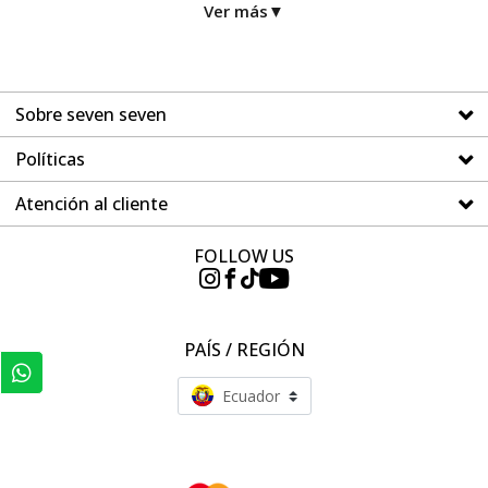
No, en SEVEN SEVEN diseñamos buzos para que los uses tanto
Ver más
▼
en planes casuales como en tu día a día, siempre con un aire
trendy.
¿Qué materiales predominan en esta categoría?
Telas suaves y flexibles que aseguran confort, libertad de
movimiento y frescura durante toda la jornada.
Sobre seven seven
¿Puedo encontrar diferentes diseños?
Sí, contamos con buzos con capota, buzos ligeros, estampados
Políticas
creativos y opciones versátiles que se adaptan a cada ocasión.
Atención al cliente
FOLLOW US
PAÍS / REGIÓN
Ecuador