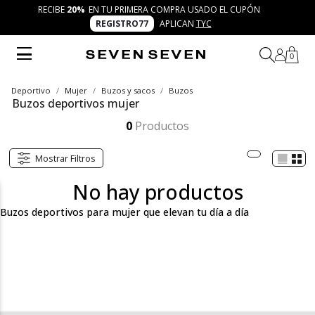
RECIBE
20%
EN TU PRIMERA COMPRA USADO EL CUPÓN
REGISTRO77
APLICAN
TYC
0
Deportivo
Mujer
Buzos y sacos
Buzos
Buzos deportivos mujer
Los buzos deportivos para mujer de SEVEN SEVEN son perfectos para quienes buscan comodidad sin perder autenticidad. Encuentra buzos con capota, ligeros, oversize o con detalles únicos que se adaptan a tu ritmo diario, acompañándote en entrenamientos, salidas o momentos relajados.
Mostrar más
0
Productos
Mostrar Filtros
No hay productos
Buzos deportivos para mujer que elevan tu día a día
En la categoría buzos deportivos para mujer de SEVEN SEVEN
encontrarás diseños versátiles que combinan comodidad y estilo
en un solo lugar. Desde modelos con capota ideales para un aire
urbano hasta buzos ligeros y frescos que acompañan tu día a
día, esta sección reúne prendas trendy pensadas para adaptarse
a diferentes planes. Todas creadas bajo el concepto 7 días 7
looks, con la autenticidad y frescura que caracteriza a la marca.