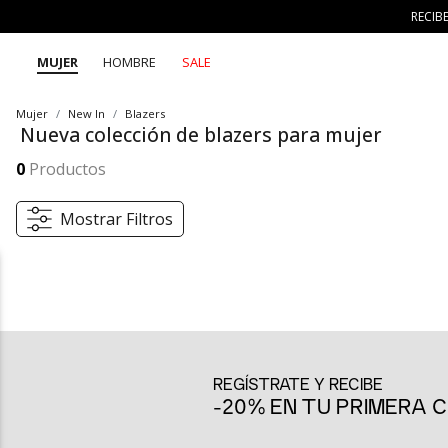
RECIB
MUJER
HOMBRE
SALE
Mujer
New In
Blazers
Nueva colección de blazers para mujer
La nueva colección de blazers para mujer Seven Seven trae opciones modernas y versátiles para 7 días 7 looks. Con cortes sofisticados y detalles frescos, estos blazers son perfectos para cualquier momento del día, desde el trabajo hasta el entretenimiento.
Mostrar más
0
Productos
Mostrar Filtros
Blazers para mujer SEVEN SEVEN: elegancia y frescura en cada detalle
La nueva colección de blazers para mujer Seven Seven es la opción p
auténticas y siempre en movimiento, estos blazers permiten crear 7
sido pensada para acompañar tu ritmo de vida sin perder la esencia
REGÍSTRATE Y RECIBE
Blazers de corte clásico: sofisticación y estructura
-20% EN TU PRIMERA
Los blazers de corte clásico de la nueva colección para mujer son i
blazers son perfectos para crear un look de oficina o un conjunto
estilo más chic. Su versatilidad te permite lucir increíblemente bie