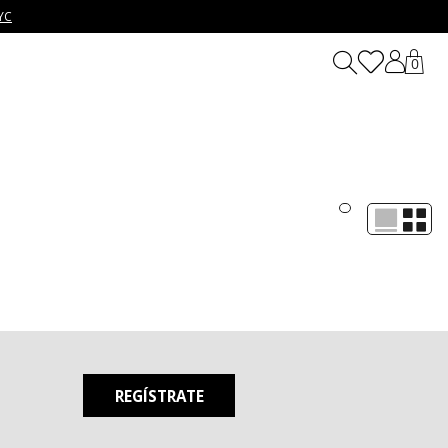
YC
0
 y versatilidad sin esfuerzo. Diseñados para mujeres creativas,
n de trabajo hasta una salida casual con amigos. Cada prenda ha
REGÍSTRATE
íneas estructuradas y un diseño que resalta la figura, estos
lusas para un look moderno y cómodo o con una falda midi para un