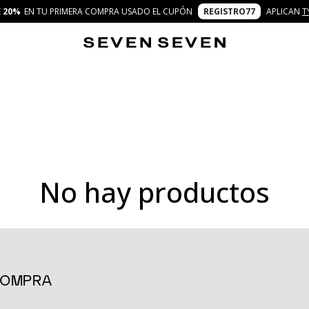
E
20%
EN TU PRIMERA COMPRA USADO EL CUPÓN
REGISTRO77
APLICAN
T
No hay productos
erfecta para quienes buscan piezas que ofrezcan frescura, elegancia
 días 7 looks que se adaptan a cualquier ocasión, desde una reunió
 de estilo que caracteriza a Seven Seven.
 COMPRA
deales para quienes buscan una opción atemporal y sofisticada. Con l
 más elegante para una cita. Puedes combinarlos con camisetas o b
n mientras te sientes cómoda.