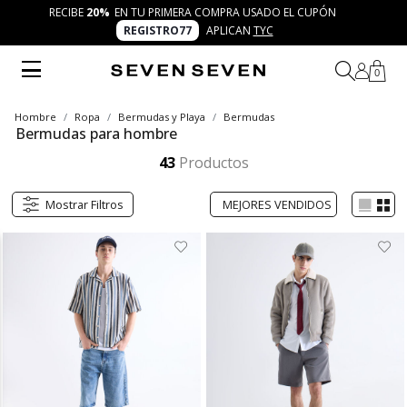
RECIBE
20%
EN TU PRIMERA COMPRA USADO EL CUPÓN
REGISTRO77
APLICAN
TYC
0
Hombre
Ropa
Bermudas y Playa
Bermudas
Bermudas para hombre
Explora la colección de bermudas para hombre en SEVEN SEVEN. Diseños básicos, estampados y frescos que se adaptan a cada momento del día. Prendas cómodas y versátiles que reflejan autenticidad y creatividad en looks modernos y llenos de movimiento.
Mostrar más
43
Productos
Mostrar Filtros