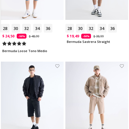
28
30
32
34
36
28
30
32
34
36
$ 24,50
$ 19,49
$ 48,99
$ 38,99
-50%
-50%
Bermuda Sastrera Straight
Bermuda Loose Tono Medio