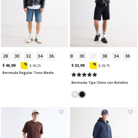
28
30
32
34
36
28
30
32
38
34
36
$ 46,99
$ 33,99
$ 40,25
$ 28,75
Bermuda Regular Tono Medio
Bermuda Tipo Chino con Bolsillos