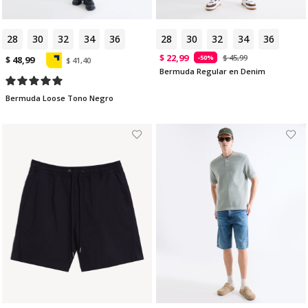
28
30
32
34
36
28
30
32
34
36
$ 22,99
$ 45,99
-50%
$ 48,99
$ 41,40
Bermuda Regular en Denim
Bermuda Loose Tono Negro