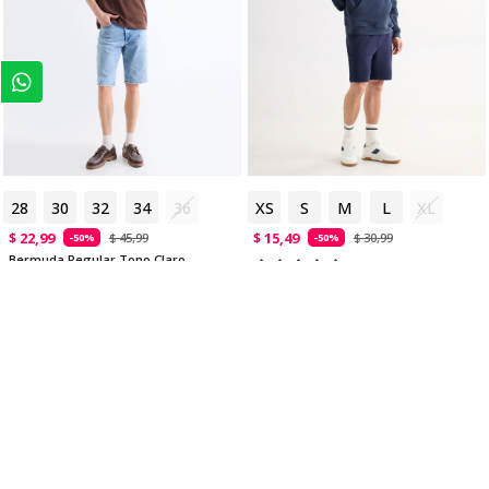
28
30
32
34
36
XS
S
M
L
XL
$ 22,99
$ 15,49
$ 45,99
$ 30,99
-50%
-50%
Bermuda Regular Tono Claro
Bermuda Fluida con Cordón