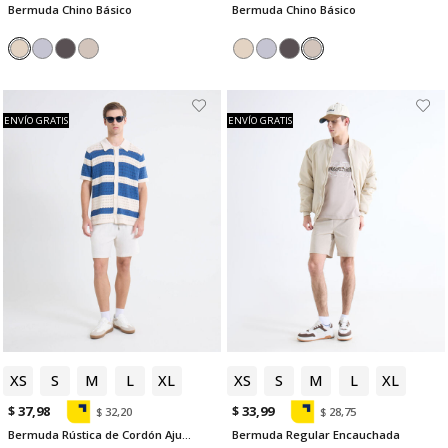
Bermuda Chino Básico
Bermuda Chino Básico
ENVÍO GRATIS
ENVÍO GRATIS
XS
S
M
L
XL
XS
S
M
L
XL
$ 37,98
$ 33,99
$ 32,20
$ 28,75
Bermuda Rústica de Cordón Ajustable
Bermuda Regular Encauchada