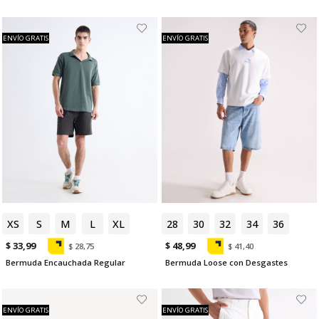
ENVÍO GRATIS
ENVÍO GRATIS
XS
S
M
L
XL
28
30
32
34
36
$ 33,99
$ 48,99
$ 28,75
$ 41,40
Bermuda Encauchada Regular
Bermuda Loose con Desgastes
ENVÍO GRATIS
ENVÍO GRATIS