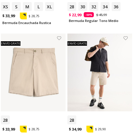
XS
S
M
L
XL
28
30
32
34
36
$ 22,99
$ 45,99
-50%
$ 33,99
$ 28,75
Bermuda Regular Tono Medio
Bermuda Encauchada Rustica
ENVÍO GRATIS
ENVÍO GRATIS
28
30
28
$ 33,99
$ 34,99
$ 28,75
$ 29,90