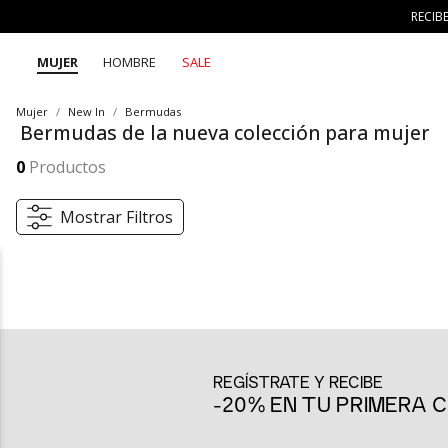
RECIB
MUJER
HOMBRE
SALE
Mujer
New In
Bermudas
Bermudas de la nueva colección para mujer
Las bermudas de la nueva colección SEVEN SEVEN llegan con diseños modernos y cómodos, pensados para personas auténticas que disfrutan de la moda versátil. Frescas, trendy y con infinitas combinaciones, son la prenda ideal para vivir tus 7 días 7 looks con creatividad.
Mostrar más
0
Productos
Mostrar Filtros
Bermudas que reinventan tu frescura diaria
Las bermudas de nueva colección de Seven Seven son una invitación
esta categoría reúne opciones que combinan lo práctico con lo tr
Con cortes modernos, materiales ligeros y detalles que marcan tende
REGÍSTRATE Y RECIBE
hasta propuestas con estampados, texturas o acabados diferenciadore
-20% EN TU PRIMERA
combinaciones originales que se ajustan a tu ritmo.
Bermudas para todos tus planes
Perfectas para un día soleado, una salida con amigos o incluso un 