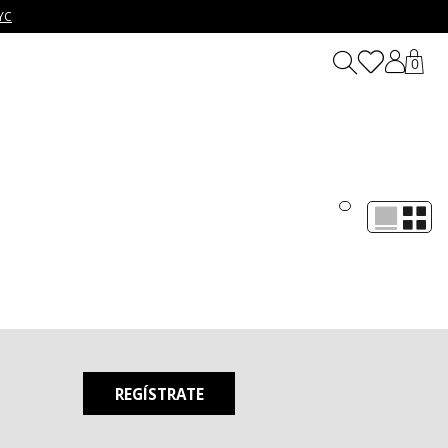
YC
0
 para personas creativas y cool que buscan prendas dinámicas,
s formas de expresión.
a día. Aquí encontrarás desde siluetas básicas y atemporales,
que refleja la filosofía de 7 días 7 looks, motivándote a crear
REGÍSTRATE
estilo de vida. Llévalas con camisetas estampadas para un aire