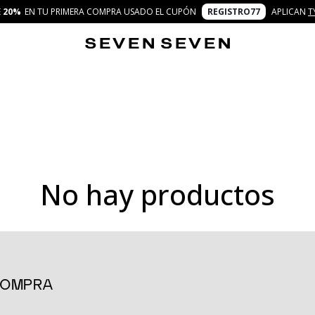
E
20%
EN TU PRIMERA COMPRA USADO EL CUPÓN
REGISTRO77
APLICAN
T
No hay productos
 a vivir la moda con frescura, autenticidad y comodidad. Diseñadas
endy, adaptándose a distintos momentos de la semana y a diferente
ncia, las bermudas se convierten en una pieza esencial para el día 
s que aportan un aire único a cualquier outfit. Una prenda versátil 
 COMPRA
look urbano relajado, las bermudas son una prenda que fluye con tu 