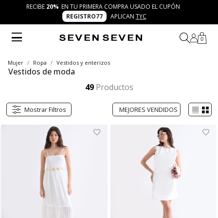
RECIBE
20%
EN TU PRIMERA COMPRA USADO EL CUPÓN
REGISTRO77
APLICAN
TYC
0
Mujer
Ropa
Vestidos y enterizos
Vestidos de moda
Descubre los vestidos de moda de SEVEN SEVEN: piezas versátiles y trendy que acompañan tu autenticidad. Desde siluetas cortas y frescas hasta diseños largos, negros o estampados, crea combinaciones únicas y vive la experiencia de 7 días 7 looks con identidad propia.
Mostrar más
49
Productos
Mostrar Filtros