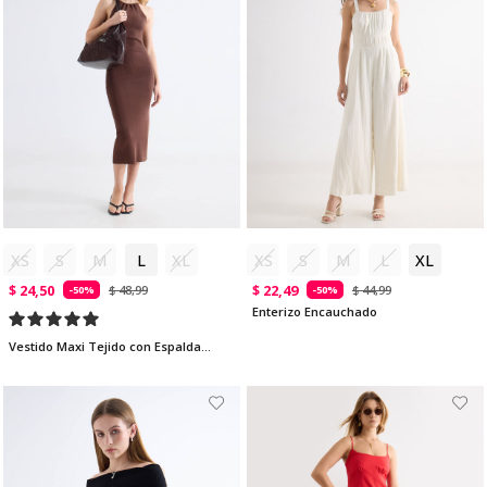
XS
S
M
L
XL
XS
S
M
L
XL
$ 24,50
$ 22,49
$ 48,99
$ 44,99
-50%
-50%
Enterizo Encauchado
Vestido Maxi Tejido con Espalda Cruzada