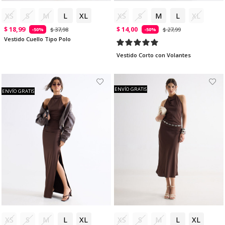
XS
S
M
L
XL
XS
S
M
L
XL
$ 18,99
$ 14,00
$ 37,98
$ 27,99
-50%
-50%
Vestido Cuello Tipo Polo
Vestido Corto con Volantes
ENVÍO GRATIS
ENVÍO GRATIS
XS
S
M
L
XL
XS
S
M
L
XL