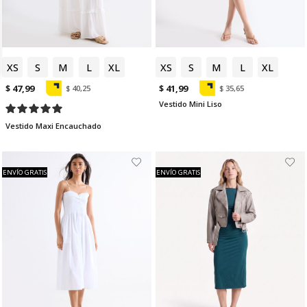
XS
S
M
L
XL
XS
S
M
L
XL
$ 47,99
$ 41,99
$ 40,25
$ 35,65
Vestido Mini Liso
Vestido Maxi Encauchado
ENVÍO GRATIS
ENVÍO GRATIS