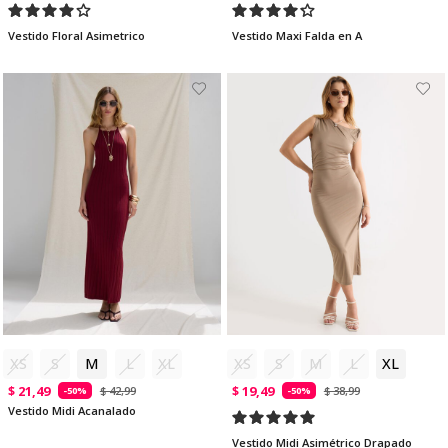
Vestido Floral Asimetrico
Vestido Maxi Falda en A
XS
S
M
L
XL
XS
S
M
L
XL
$ 21,49
$ 19,49
$ 42,99
$ 38,99
-50%
-50%
Vestido Midi Acanalado
Vestido Midi Asimétrico Drapado