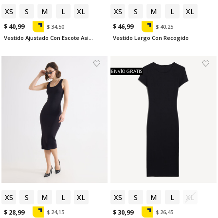
XS
S
M
L
XL
XS
S
M
L
XL
$ 40,99
$ 46,99
$ 34,50
$ 40,25
Vestido Ajustado Con Escote Asimétrico
Vestido Largo Con Recogido
ENVÍO GRATIS
XS
S
M
L
XL
XS
S
M
L
XL
$ 28,99
$ 30,99
$ 24,15
$ 26,45