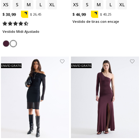
XS
S
M
L
XL
XS
S
M
L
XL
$ 30,99
$ 46,99
$ 26,45
$ 40,25
Vestido de tiras con encaje
Vestido Midi Ajustado
ENVÍO GRATIS
ENVÍO GRATIS