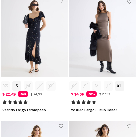
XS
S
M
L
XL
XS
S
M
L
XL
$ 22,49
$ 14,00
$ 44,99
$ 27,99
-50%
-50%
Vestido Largo Estampado
Vestido Largo Cuello Halter