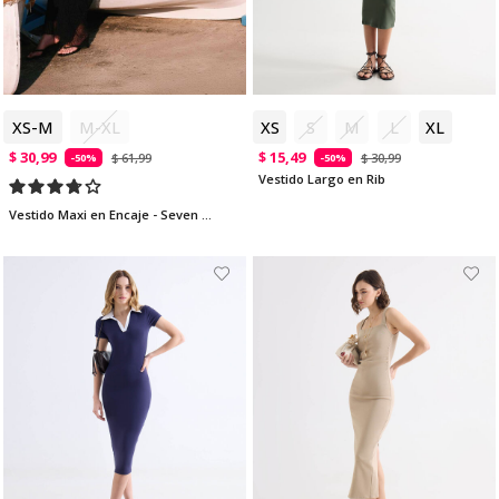
XS-M
M-XL
XS
S
M
L
XL
$ 30,99
$ 15,49
$ 61,99
$ 30,99
-50%
-50%
Vestido Largo en Rib
Vestido Maxi en Encaje - Seven Studio | Maygel Coronel