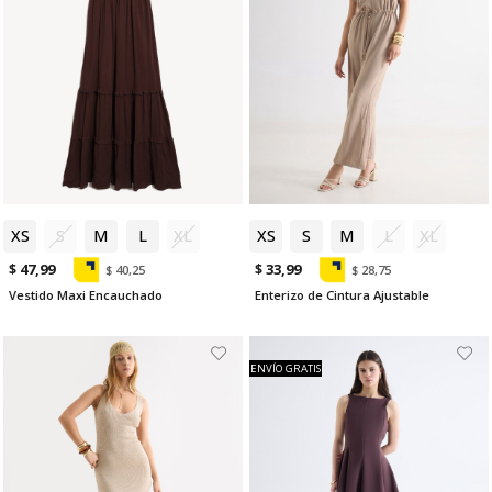
XS
S
M
L
XL
XS
S
M
L
XL
$ 47,99
$ 33,99
$ 40,25
$ 28,75
Vestido Maxi Encauchado
Enterizo de Cintura Ajustable
ENVÍO GRATIS