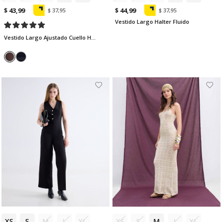
$ 43,99
$ 44,99
$ 37,95
$ 37,95
Vestido Largo Halter Fluido
Vestido Largo Ajustado Cuello Halter
XS
S
M
L
XL
XS
S
M
L
XL