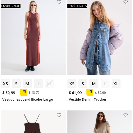
ENVÍO GRATIS
ENVÍO GRATIS
XS
S
M
L
XL
XS
S
M
L
XL
$ 50,99
$ 61,99
$ 43,70
$ 52,90
Vestido Jacquard Bicolor Largo
Vestido Denim Trucker