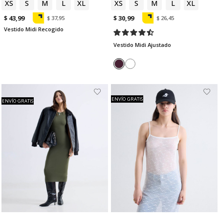
XS
S
M
L
XL
XS
S
M
L
XL
$ 43,99
$ 30,99
$ 37,95
$ 26,45
Vestido Midi Recogido
Vestido Midi Ajustado
ENVÍO GRATIS
ENVÍO GRATIS