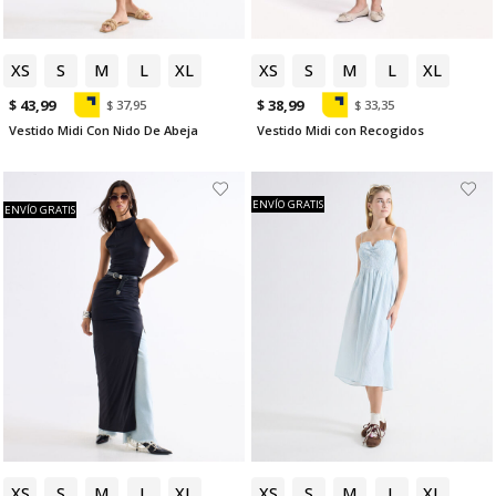
XS
S
M
L
XL
XS
S
M
L
XL
$ 43,99
$ 38,99
$ 37,95
$ 33,35
Vestido Midi Con Nido De Abeja
Vestido Midi con Recogidos
ENVÍO GRATIS
ENVÍO GRATIS
XS
S
M
L
XL
XS
S
M
L
XL