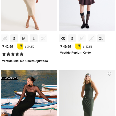
XS
S
M
L
XL
XS
S
M
L
XL
$ 40,99
$ 49,99
$ 34,50
$ 42,55
Vestido Peplum Corto
Vestido Midi De Silueta Ajustada
ENVÍO GRATIS