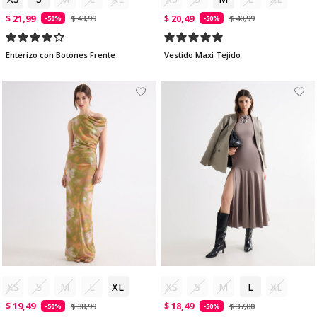
$ 21,99
$ 20,49
$ 43,99
$ 40,99
-50%
-50%
Enterizo con Botones Frente
Vestido Maxi Tejido
XS
S
M
L
XL
XS
S
M
L
XL
$ 19,49
$ 18,49
$ 38,99
$ 37,00
-50%
-50%