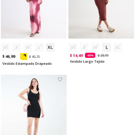
XS
S
M
L
XL
XS
S
M
L
XL
$ 14,49
$ 28,99
-50%
$ 46,99
$ 40,25
Vestido Largo Tejido
Vestido Estampado Drapeado