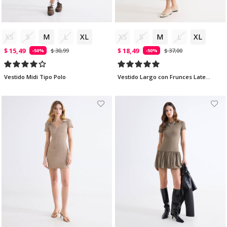
XS
S
M
L
XL
XS
S
M
L
XL
$ 15,49
$ 18,49
$ 30,99
$ 37,00
-50%
-50%
Vestido Midi Tipo Polo
Vestido Largo con Frunces Laterales