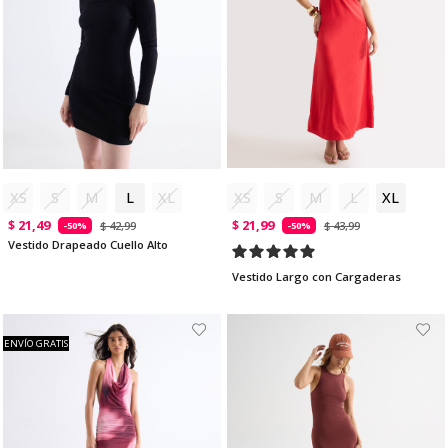
XS
S
M
L
XL
XS
S
M
L
XL
$ 21,49
$ 21,99
$ 42,99
$ 43,99
-50%
-50%
Vestido Drapeado Cuello Alto
Vestido Largo con Cargaderas
ENVÍO GRATIS