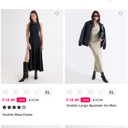
XS
S
M
L
XL
XS
S
M
L
XL
$ 18,49
$ 18,49
$ 37,00
$ 37,00
-50%
-50%
Vestido Largo Ajustado Sin Mangas
Vestido Maxi Fluido