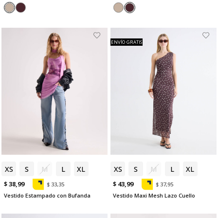
ENVÍO GRATIS
XS
S
M
L
XL
XS
S
M
L
XL
$ 38,99
$ 43,99
$ 33,35
$ 37,95
Vestido Estampado con Bufanda
Vestido Maxi Mesh Lazo Cuello