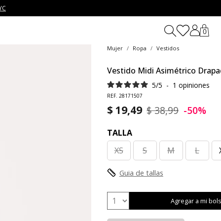
YC
0
Mujer
Ropa
Vestidos
Vestido Midi Asimétrico Drap
5
/
5
-
1
opiniones
REF. 28171507
$ 19,49
$ 38,99
-50%
TALLA
XS
S
M
L
Guia de tallas
Agregar a mi bol