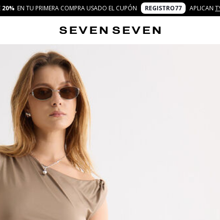
E
20%
EN TU PRIMERA COMPRA USADO EL CUPÓN
REGISTRO77
APLICAN
T