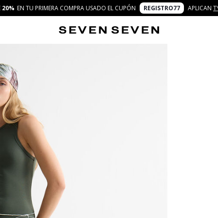
E
20%
EN TU PRIMERA COMPRA USADO EL CUPÓN
REGISTRO77
APLICAN
T