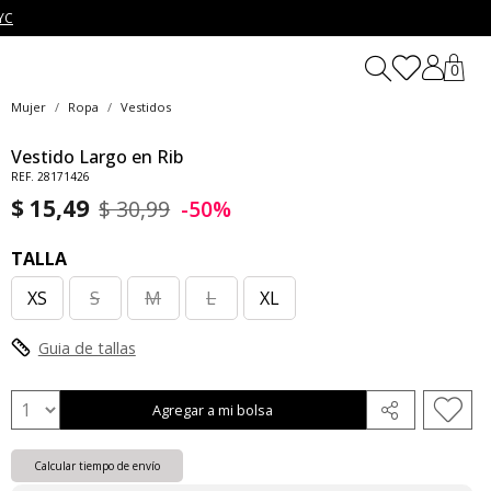
YC
0
Mujer
Ropa
Vestidos
Vestido Largo en Rib
REF. 28171426
$ 15,49
$ 30,99
-50%
TALLA
XS
S
M
L
XL
Guia de tallas
Agregar a mi bolsa
Calcular tiempo de envío