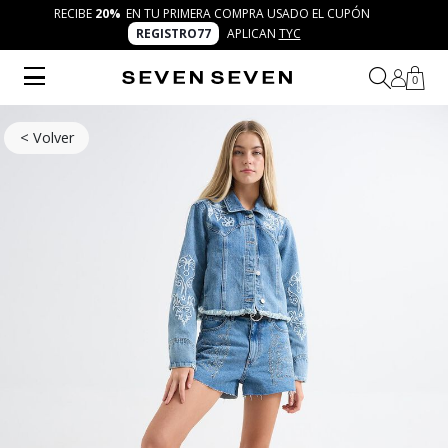
RECIBE
20%
EN TU PRIMERA COMPRA USADO EL CUPÓN
REGISTRO77
APLICAN
TYC
0
< Volver