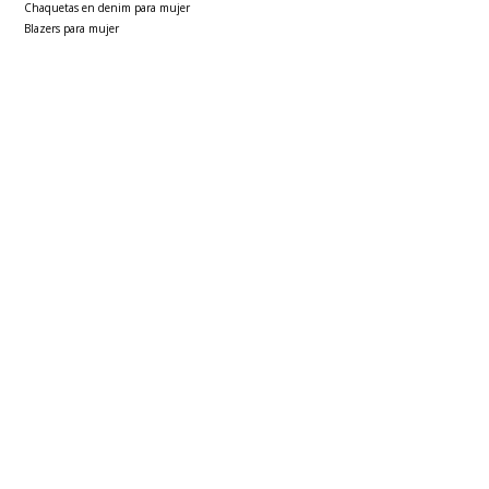
Chaquetas en denim para mujer
Blazers para mujer
Sacos para mujer
Polos básicas hombre
Faldas para mujer
Ver más
▼
Sobre seven seven
Políticas
Atención al cliente
FOLLOW US
PAÍS / REGIÓN