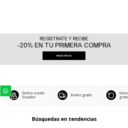
REGÍSTRATE Y RECIBE
-20% EN TU PRIMERA COMPRA
REGÍSTRATE
Envíos a todo
Devo
Envíos gratis
Ecuador
gratu
Búsquedas en tendencias