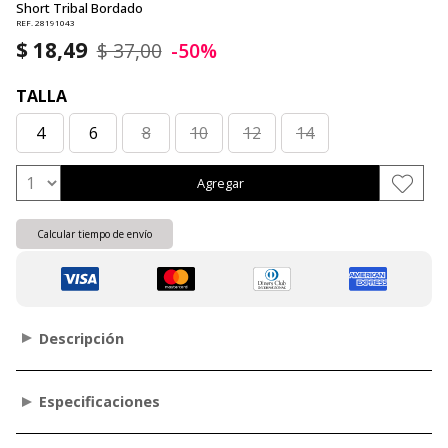
Short Tribal Bordado
REF. 28191043
$ 18,49
$ 37,00
-50%
TALLA
4
6
8
10
12
14
Agregar
Calcular tiempo de envío
Descripción
Especificaciones