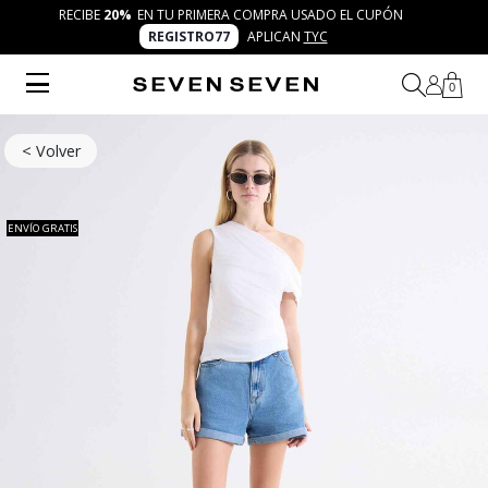
RECIBE
20%
EN TU PRIMERA COMPRA USADO EL CUPÓN
REGISTRO77
APLICAN
TYC
0
< Volver
ENVÍO GRATIS