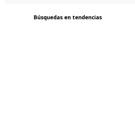
Búsquedas en tendencias
Chaquetas en denim para mujer
Blazers para mujer
Sacos para mujer
Polos básicas hombre
Faldas para mujer
Ver más
▼
Sobre seven seven
Políticas
Atención al cliente
FOLLOW US