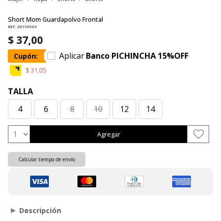
Short Mom Guardapolvo Frontal
REF. 28190965
$ 37,00
Aplicar
Banco PICHINCHA 15%OFF
Cupón:
$ 31,05
TALLA
4
6
8
10
12
14
Agregar
Calcular tiempo de envío
Descripción