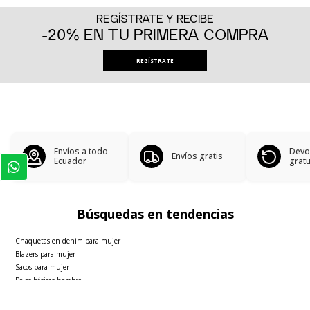
REGÍSTRATE Y RECIBE
-20% EN TU PRIMERA COMPRA
REGÍSTRATE
Envíos a todo
Devo
Envíos gratis
Ecuador
gratu
Búsquedas en tendencias
Chaquetas en denim para mujer
Blazers para mujer
Sacos para mujer
Polos básicas hombre
Faldas para mujer