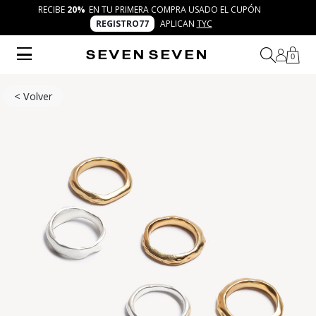
RECIBE
20%
EN TU PRIMERA COMPRA USADO EL CUPÓN
REGISTRO77
APLICAN
TYC
0
< Volver