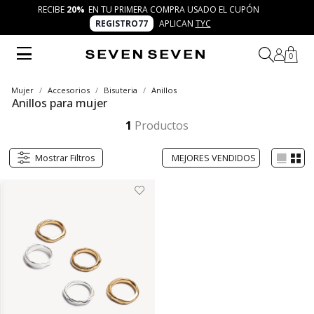
RECIBE
20%
EN TU PRIMERA COMPRA USADO EL CUPÓN
REGISTRO77
APLICAN
TYC
0
Mujer
Accesorios
Bisuteria
Anillos
Anillos para mujer
Explora la colección de anillos para mujer de SEVEN SEVEN. Diseños modernos, versátiles y llenos de personalidad, pensados para acompañar tus looks del día a la noche con un brillo único que resalta tu esencia creativa.
Mostrar más
1
Productos
Mostrar Filtros