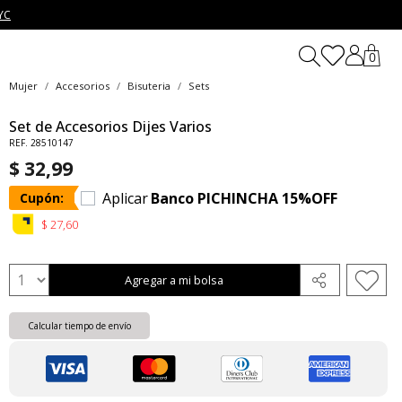
YC
0
Mujer
Accesorios
Bisuteria
Sets
Set de Accesorios Dijes Varios
REF. 28510147
$ 32,99
Aplicar
Banco PICHINCHA 15%OFF
Cupón:
$ 27,60
Agregar a mi bolsa
Calcular tiempo de envío