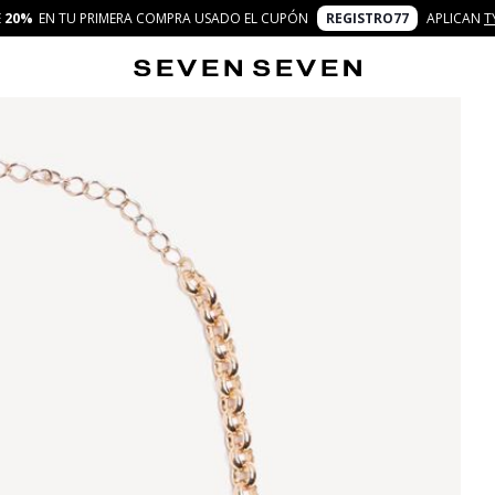
E
20%
EN TU PRIMERA COMPRA USADO EL CUPÓN
REGISTRO77
APLICAN
T