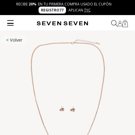
RECIBE
20%
EN TU PRIMERA COMPRA USADO EL CUPÓN
REGISTRO77
APLICAN
TYC
0
< Volver