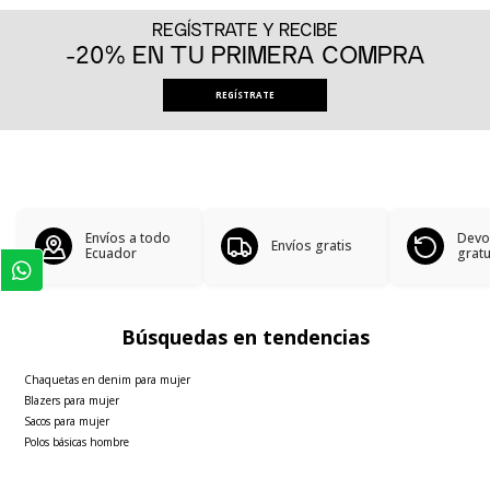
REGÍSTRATE Y RECIBE
-20% EN TU PRIMERA COMPRA
REGÍSTRATE
Envíos a todo
Devo
Envíos gratis
Ecuador
gratu
Búsquedas en tendencias
Chaquetas en denim para mujer
Blazers para mujer
Sacos para mujer
Polos básicas hombre
Faldas para mujer