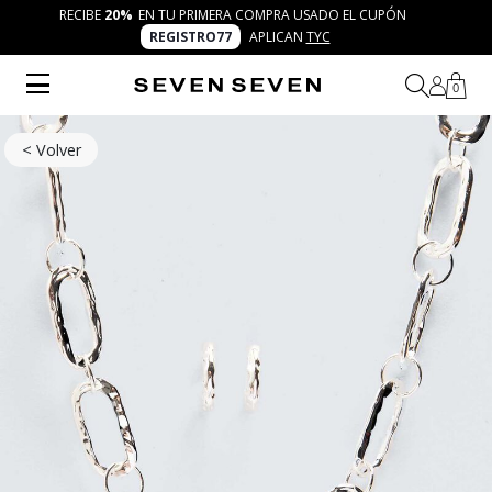
RECIBE
20%
EN TU PRIMERA COMPRA USADO EL CUPÓN
REGISTRO77
APLICAN
TYC
0
< Volver