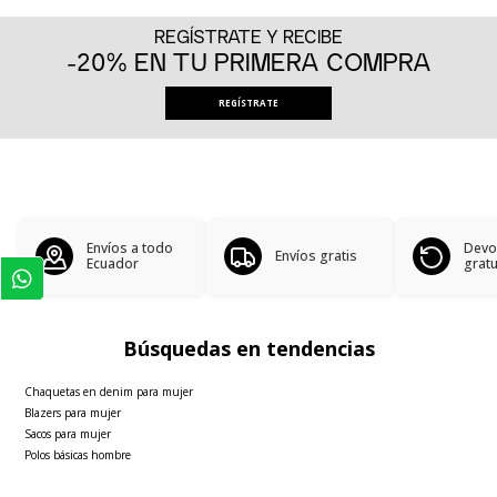
REGÍSTRATE Y RECIBE
-20% EN TU PRIMERA COMPRA
REGÍSTRATE
Envíos a todo
Devo
Envíos gratis
Ecuador
gratu
Búsquedas en tendencias
Chaquetas en denim para mujer
Blazers para mujer
Sacos para mujer
Polos básicas hombre
Faldas para mujer