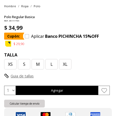
Hombre
Ropa
Polo
Polo Regular Basica
REF. 45117709
$ 34,99
Aplicar
Banco PICHINCHA 15%OFF
Cupón:
$ 29,90
TALLA
XS
S
M
L
XL
Guia de tallas
Agregar
Calcular tiempo de envío