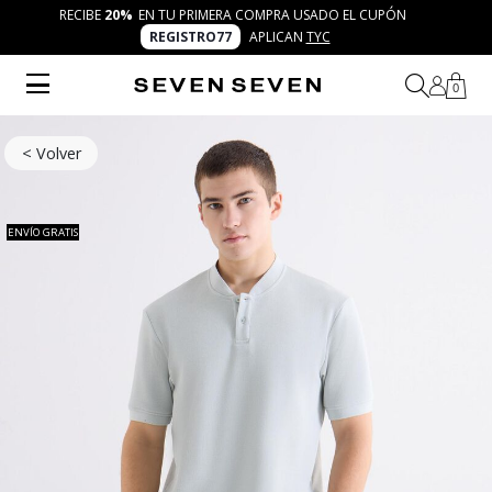
RECIBE
20%
EN TU PRIMERA COMPRA USADO EL CUPÓN
REGISTRO77
APLICAN
TYC
0
< Volver
ENVÍO GRATIS