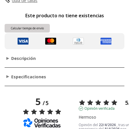
Guia de tallas
Este producto no tiene existencias
Calcular tiempo de envío
Descripción
Especificaciones
5
5
/
5
Opinión verificada
Hermoso
Opinión del
22/4/2026
, tras u
experiencia del
8/4/2026
por