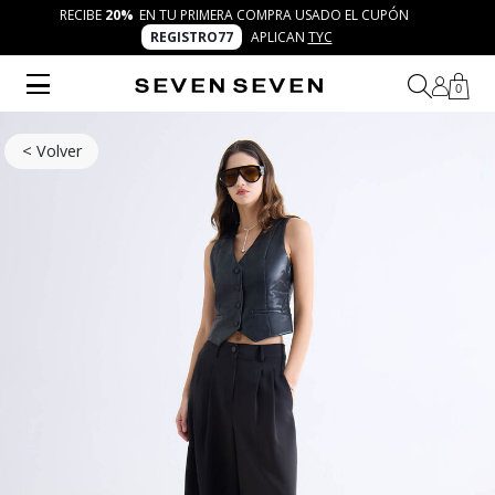
RECIBE
20%
EN TU PRIMERA COMPRA USADO EL CUPÓN
REGISTRO77
APLICAN
TYC
0
< Volver