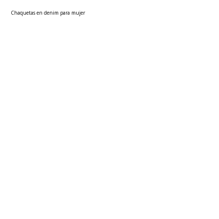
Chaquetas en denim para mujer
Blazers para mujer
Sacos para mujer
Polos básicas hombre
Faldas para mujer
Ver más
▼
Sobre seven seven
Políticas
Atención al cliente
FOLLOW US