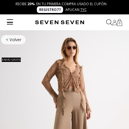
RECIBE
20%
EN TU PRIMERA COMPRA USADO EL CUPÓN
REGISTRO77
APLICAN
TYC
0
< Volver
ENVÍO GRATIS