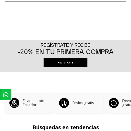
REGÍSTRATE Y RECIBE
-20% EN TU PRIMERA COMPRA
REGÍSTRATE
Envíos a todo
Devo
Envíos gratis
Ecuador
gratu
Búsquedas en tendencias