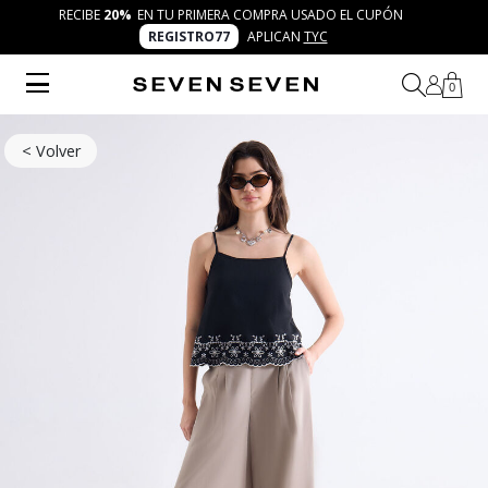
RECIBE
20%
EN TU PRIMERA COMPRA USADO EL CUPÓN
REGISTRO77
APLICAN
TYC
0
< Volver