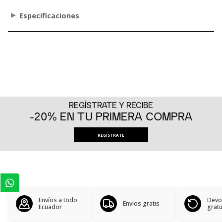
Especificaciones
REGÍSTRATE Y RECIBE
-20% EN TU PRIMERA COMPRA
REGÍSTRATE
Envíos a todo
Devo
Envíos gratis
Ecuador
gratu