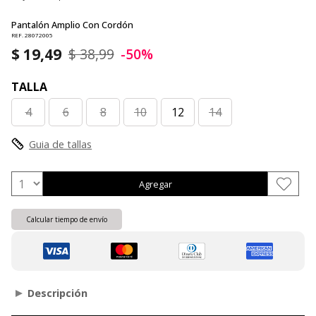
Pantalón Amplio Con Cordón
REF. 28072005
$ 19,49
$ 38,99
-50%
TALLA
4
6
8
10
12
14
Guia de tallas
Agregar
Calcular tiempo de envío
Descripción