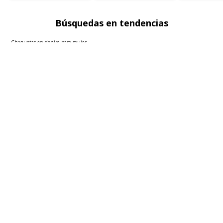
Búsquedas en tendencias
Chaquetas en denim para mujer
Blazers para mujer
Sacos para mujer
Polos básicas hombre
Faldas para mujer
Ver más
▼
Sobre seven seven
Políticas
Atención al cliente
FOLLOW US