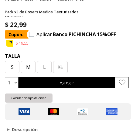
Pack x3 de Boxers Medios Texturizados
REF. 45000392
$ 22,99
Aplicar
Banco PICHINCHA 15%OFF
Cupón:
$ 19,55
TALLA
S
M
L
XL
Agregar
Calcular tiempo de envío
Descripción