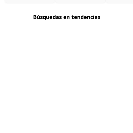
Búsquedas en tendencias
Chaquetas en denim para mujer
Blazers para mujer
Sacos para mujer
Polos básicas hombre
Faldas para mujer
Ver más
▼
Sobre seven seven
Políticas
Atención al cliente
FOLLOW US