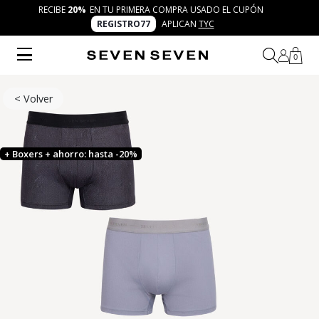
RECIBE
20%
EN TU PRIMERA COMPRA USADO EL CUPÓN
REGISTRO77
APLICAN
TYC
0
< Volver
+ Boxers + ahorro: hasta -20%