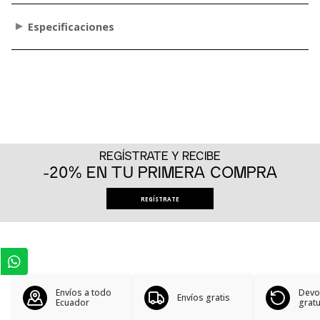
Especificaciones
REGÍSTRATE Y RECIBE
-20% EN TU PRIMERA COMPRA
REGÍSTRATE
Envíos a todo
Devo
Envíos gratis
Ecuador
gratu