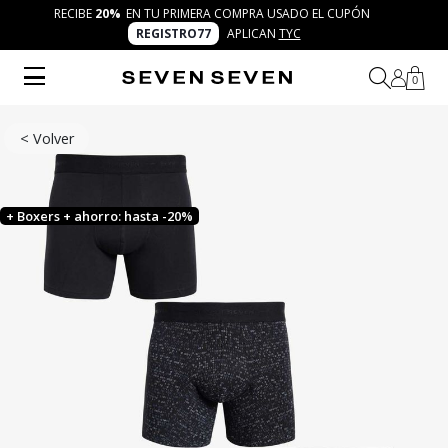
RECIBE
20%
EN TU PRIMERA COMPRA USADO EL CUPÓN
REGISTRO77
APLICAN
TYC
0
< Volver
+ Boxers + ahorro: hasta -20%