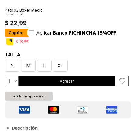
Pack x3 Bóxer Medio
REF. 45000390
$ 22,99
Aplicar
Banco PICHINCHA 15%OFF
Cupón:
$ 19,55
TALLA
S
M
L
XL
Agregar
Calcular tiempo de envío
Descripción