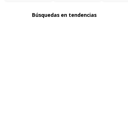
Búsquedas en tendencias
Chaquetas en denim para mujer
Blazers para mujer
Sacos para mujer
Polos básicas hombre
Faldas para mujer
Ver más
▼
Sobre seven seven
Políticas
Atención al cliente
FOLLOW US