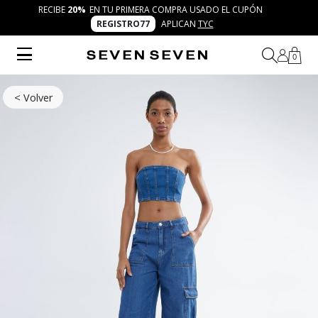
RECIBE
20%
EN TU PRIMERA COMPRA USADO EL CUPÓN
REGISTRO77
APLICAN
TYC
0
< Volver