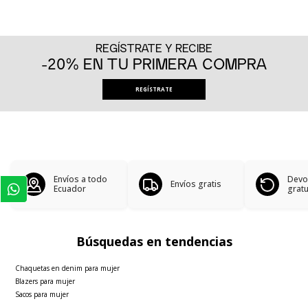
REGÍSTRATE Y RECIBE
-20% EN TU PRIMERA COMPRA
REGÍSTRATE
Envíos a todo
Devo
Envíos gratis
Ecuador
gratu
Búsquedas en tendencias
Chaquetas en denim para mujer
Blazers para mujer
Sacos para mujer
Polos básicas hombre