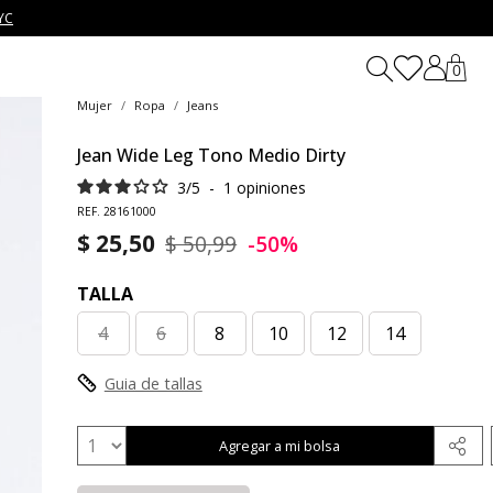
YC
0
Mujer
Ropa
Jeans
Jean Wide Leg Tono Medio Dirty
3
/
5
-
1
opiniones
REF. 28161000
$ 25,50
$ 50,99
-50%
TALLA
4
6
8
10
12
14
Guia de tallas
Agregar a mi bolsa