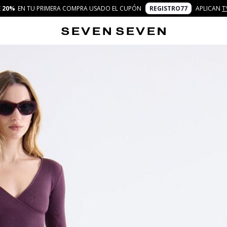
E
20%
EN TU PRIMERA COMPRA USADO EL CUPÓN
REGISTRO77
APLICAN
T