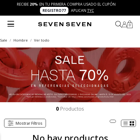
RECIBE
20%
EN TU PRIMERA COMPRA USADO EL CUPÓN
REGISTRO77
APLICAN
TYC
0
Sale
Hombre
Ver todo
0
Productos
Mostrar Filtros
No hay productos