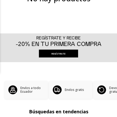
REGÍSTRATE Y RECIBE
-20% EN TU PRIMERA COMPRA
REGÍSTRATE
Envíos a todo
Devo
Envíos gratis
Ecuador
gratu
Búsquedas en tendencias