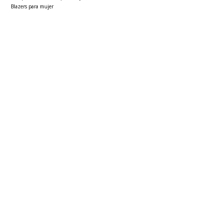
Blazers para mujer
Sacos para mujer
Polos básicas hombre
Faldas para mujer
Ver más
▼
Sobre seven seven
Políticas
Atención al cliente
FOLLOW US
PAÍS / REGIÓN