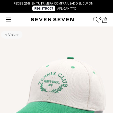
RECIBE
20%
EN TU PRIMERA COMPRA USADO EL CUPÓN
REGISTRO77
APLICAN
TYC
0
< Volver