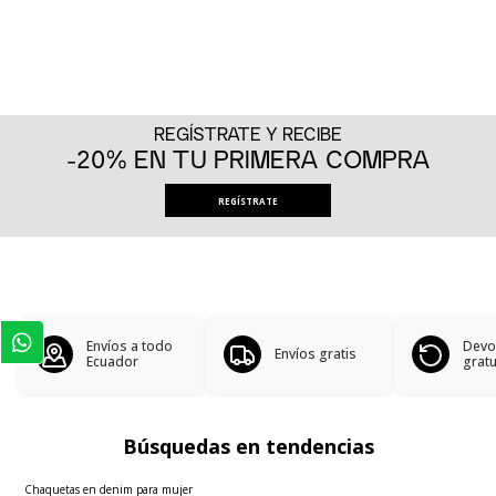
REGÍSTRATE Y RECIBE
-20% EN TU PRIMERA COMPRA
REGÍSTRATE
Envíos a todo
Devo
Envíos gratis
Ecuador
gratu
Búsquedas en tendencias
Chaquetas en denim para mujer