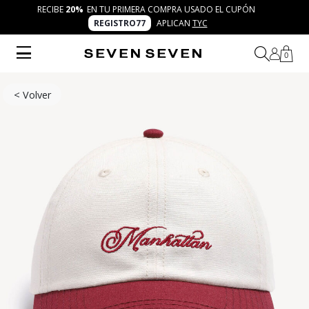
RECIBE
20%
EN TU PRIMERA COMPRA USADO EL CUPÓN
REGISTRO77
APLICAN
TYC
0
< Volver