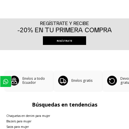
REGÍSTRATE Y RECIBE
-20% EN TU PRIMERA COMPRA
REGÍSTRATE
Envíos a todo
Devo
Envíos gratis
Ecuador
gratu
Búsquedas en tendencias
Chaquetas en denim para mujer
Blazers para mujer
Sacos para mujer