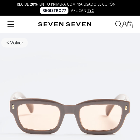
RECIBE
20%
EN TU PRIMERA COMPRA USADO EL CUPÓN
REGISTRO77
APLICAN
TYC
0
< Volver