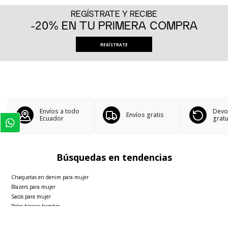
REGÍSTRATE Y RECIBE
-20% EN TU PRIMERA COMPRA
REGÍSTRATE
Envíos a todo
Devo
Envíos gratis
Ecuador
gratu
Búsquedas en tendencias
Chaquetas en denim para mujer
Blazers para mujer
Sacos para mujer
Polos básicas hombre
Faldas para mujer