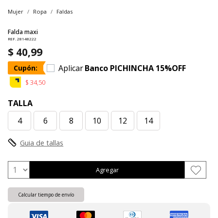
Mujer
Ropa
Faldas
Falda maxi
REF. 28148222
$ 40,99
Aplicar
Banco PICHINCHA 15%OFF
Cupón:
$ 34,50
TALLA
4
6
8
10
12
14
Guia de tallas
Agregar
Calcular tiempo de envío