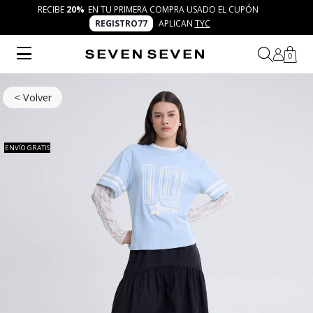
RECIBE
20%
EN TU PRIMERA COMPRA USADO EL CUPÓN
REGISTRO77
APLICAN
TYC
0
< Volver
ENVÍO GRATIS