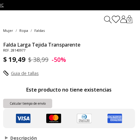
YC
0
Mujer
Ropa
Faldas
Falda Larga Tejida Transparente
REF. 28140977
$ 19,49
$ 38,99
-50%
Guia de tallas
Este producto no tiene existencias
Calcular tiempo de envío
Descripción