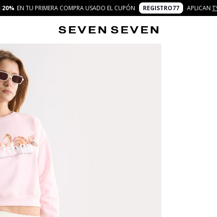
E
20%
EN TU PRIMERA COMPRA USADO EL CUPÓN
REGISTRO77
APLICAN
T