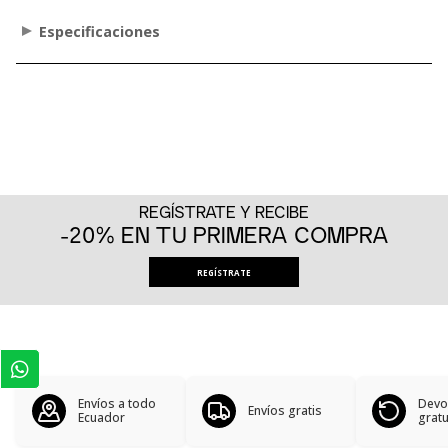
Especificaciones
REGÍSTRATE Y RECIBE
-20% EN TU PRIMERA COMPRA
REGÍSTRATE
Envíos a todo
Devo
Envíos gratis
Ecuador
gratu