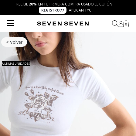
RECIBE
20%
EN TU PRIMERA COMPRA USADO EL CUPÓN
REGISTRO77
APLICAN
TYC
0
< Volver
ULTIMAS UNIDADES