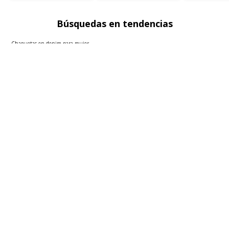
Búsquedas en tendencias
Chaquetas en denim para mujer
Blazers para mujer
Sacos para mujer
Polos básicas hombre
Faldas para mujer
Ver más
▼
Sobre seven seven
Políticas
Atención al cliente
FOLLOW US