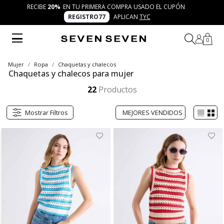
RECIBE
20%
EN TU PRIMERA COMPRA USADO EL CUPÓN
REGISTRO77
APLICAN
TYC
0
Mujer
Ropa
Chaquetas y chalecos
Chaquetas y chalecos para mujer
Descubre en SEVEN SEVEN chaquetas y chalecos para mujer que combinan frescura, modernidad y versatilidad. Piezas básicas y urbanas que funcionan con vestidos, jeans o faldas. Vive 7 días 7 looks con prendas que transforman lo esencial en propuestas auténticas.
Mostrar más
22
Productos
Mostrar Filtros