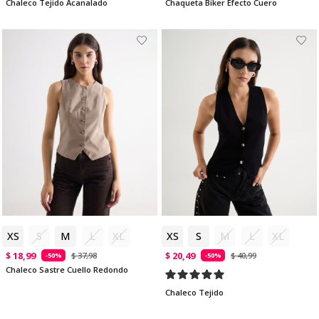
Chaleco Tejido Acanalado
Chaqueta Biker Efecto Cuero
XS
S
M
L
XL
XS
S
M
L
XL
$ 18,99
$ 20,49
$ 37,98
$ 40,99
-50%
-50%
Chaleco Sastre Cuello Redondo
Chaleco Tejido