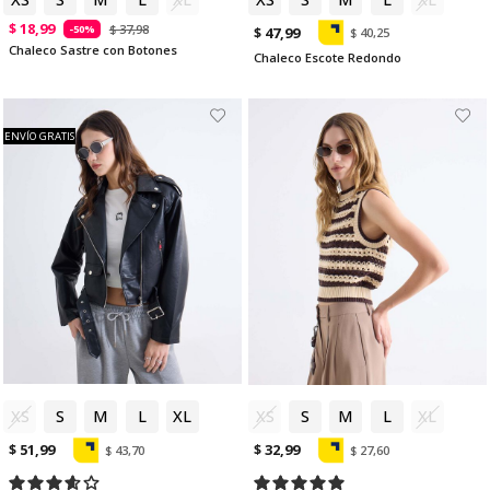
$ 18,99
$ 37,98
-50%
$ 47,99
$ 40,25
Chaleco Sastre con Botones
Chaleco Escote Redondo
ENVÍO GRATIS
XS
S
M
L
XL
XS
S
M
L
XL
$ 51,99
$ 32,99
$ 43,70
$ 27,60