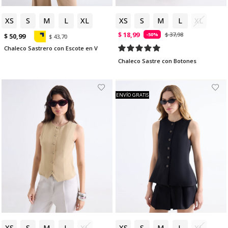
XS
S
M
L
XL
XS
S
M
L
XL
$ 18,99
$ 37,98
-50%
$ 50,99
$ 43,70
Chaleco Sastrero con Escote en V
Chaleco Sastre con Botones
ENVÍO GRATIS
XS
S
M
L
XL
XS
S
M
L
XL