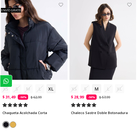
ENVÍO GRATIS
XS
S
M
L
XL
XS
S
M
L
XL
$ 31,49
$ 28,99
$ 62,99
$ 57,99
-50%
-50%
Chaqueta Acolchada Corta
Chaleco Sastre Doble Botonadura