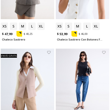
XS
S
M
L
XL
XS
S
M
L
XL
$ 47,99
$ 53,99
$ 40,25
$ 46,00
Chaleco Sastrero
Chaleco Sastrero Con Botones Frontales
ENVÍO GRATIS