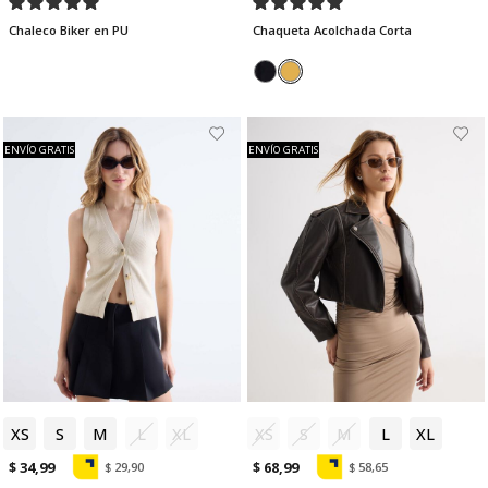
Chaleco Biker en PU
Chaqueta Acolchada Corta
ENVÍO GRATIS
ENVÍO GRATIS
XS
S
M
L
XL
XS
S
M
L
XL
$ 34,99
$ 68,99
$ 29,90
$ 58,65