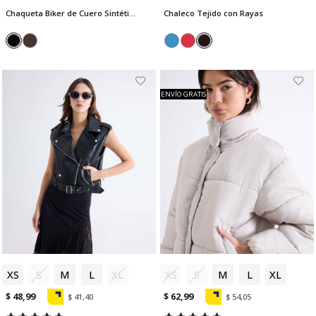
Chaqueta Biker de Cuero Sintético
Chaleco Tejido con Rayas
ENVÍO GRATIS
XS
S
M
L
XL
XS
S
M
L
XL
$ 48,99
$ 62,99
$ 41,40
$ 54,05