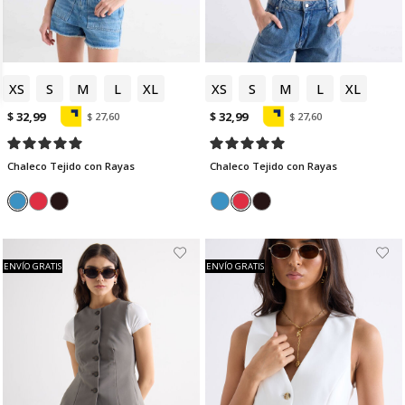
XS
S
M
L
XL
XS
S
M
L
XL
$ 32,99
$ 32,99
$ 27,60
$ 27,60
Chaleco Tejido con Rayas
Chaleco Tejido con Rayas
ENVÍO GRATIS
ENVÍO GRATIS