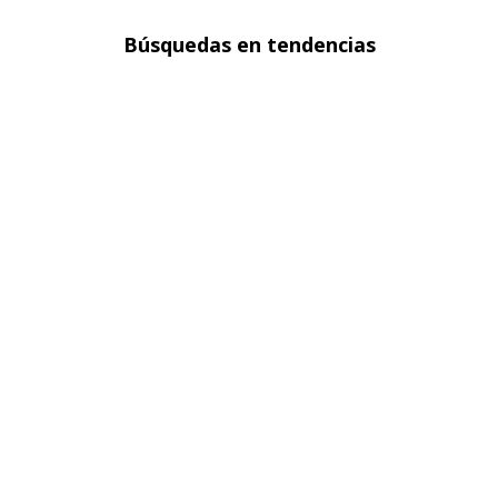
Búsquedas en tendencias
Chaquetas en denim para mujer
Blazers para mujer
Sacos para mujer
Polos básicas hombre
Faldas para mujer
Ver más
▼
Sobre seven seven
Políticas
Atención al cliente
FOLLOW US