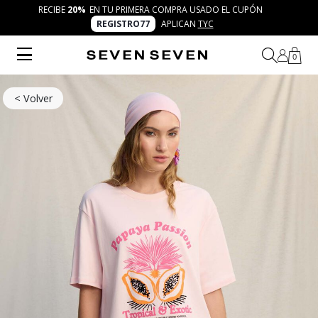
RECIBE
20%
EN TU PRIMERA COMPRA USADO EL CUPÓN
REGISTRO77
APLICAN
TYC
0
< Volver