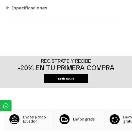
Especificaciones
REGÍSTRATE Y RECIBE
-20% EN TU PRIMERA COMPRA
REGÍSTRATE
Envíos a todo
Devo
Envíos gratis
Ecuador
gratu