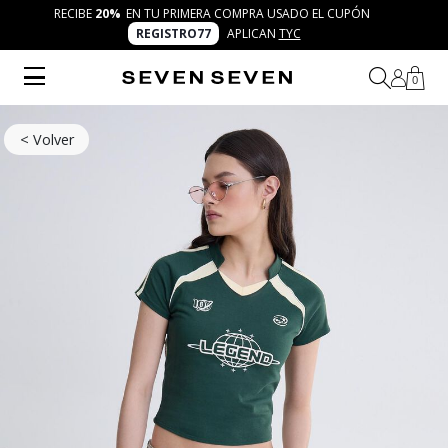
RECIBE
20%
EN TU PRIMERA COMPRA USADO EL CUPÓN
REGISTRO77
APLICAN
TYC
0
< Volver