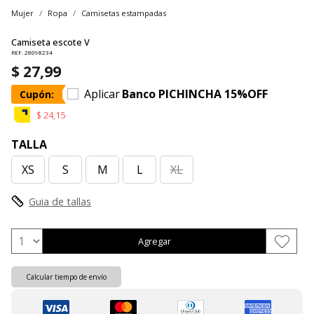
Mujer
Ropa
Camisetas estampadas
Camiseta escote V
REF. 28098234
$ 27,99
Aplicar
Banco PICHINCHA 15%OFF
Cupón:
$ 24,15
TALLA
XS
S
M
L
XL
Guia de tallas
Agregar
Calcular tiempo de envío