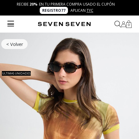
RECIBE
20%
EN TU PRIMERA COMPRA USADO EL CUPÓN
REGISTRO77
APLICAN
TYC
0
< Volver
ULTIMAS UNIDADES