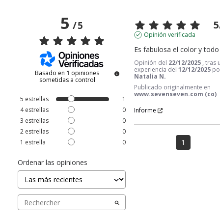
5
5
/
5
Opinión verificada
Es fabulosa el color y todo
Opinión del
22/12/2025
, tras
experiencia del
12/12/2025
po
Basado en
1
opiniones
Natalia N.
sometidas a control
Publicado originalmente en
www.sevenseven.com (co)
5
estrellas
1
4
estrellas
0
Informe
3
estrellas
0
2
estrellas
0
1
1
estrella
0
Ordenar las opiniones