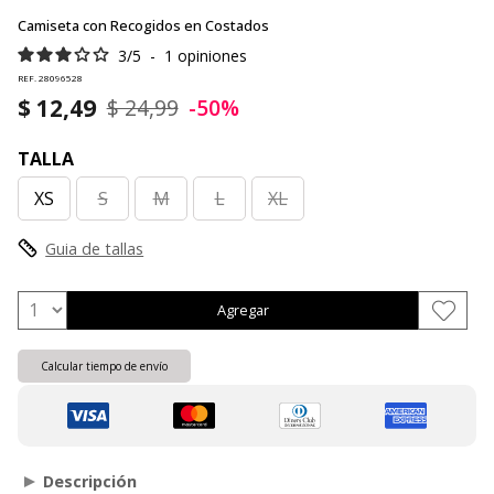
Camiseta con Recogidos en Costados
3
/
5
-
1
opiniones
REF. 28096528
$ 12,49
$ 24,99
-50%
TALLA
XS
S
M
L
XL
Guia de tallas
Agregar
Calcular tiempo de envío
Descripción