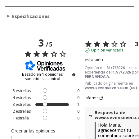
Especificaciones
3
3
/
5
Opinión verificada
esta bien
Opinión del
31/7/2026
, tras u
experiencia del
17/7/2026
po
Basado en
1
opiniones
FERNANDA A.
sometidas a control
Publicado originalmente en
www.sevenseven.com (co)
5
estrellas
0
4
estrellas
0
Informe
3
estrellas
1
2
estrellas
0
Respuesta de
www.sevenseven.
1
estrella
0
Hola Maria, 
agradecemos tu 
Ordenar las opiniones
comentario sobre el 