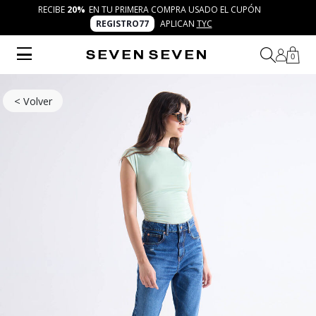
RECIBE
20%
EN TU PRIMERA COMPRA USADO EL CUPÓN
REGISTRO77
APLICAN
TYC
0
< Volver