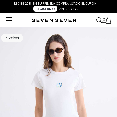
RECIBE
20%
EN TU PRIMERA COMPRA USADO EL CUPÓN
REGISTRO77
APLICAN
TYC
0
< Volver