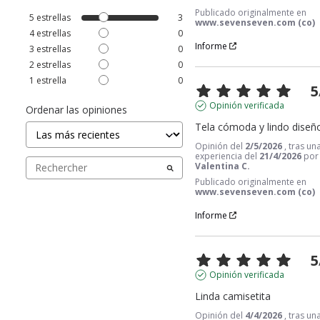
Publicado originalmente en
5
estrellas
3
www.sevenseven.com (co)
4
estrellas
0
Informe
3
estrellas
0
2
estrellas
0
1
estrella
0
5
Opinión verificada
Ordenar las opiniones
Tela cómoda y lindo diseñ
Opinión del
2/5/2026
, tras un
experiencia del
21/4/2026
por
Valentina C.
Publicado originalmente en
www.sevenseven.com (co)
Informe
5
Opinión verificada
Linda camisetita
Opinión del
4/4/2026
, tras un