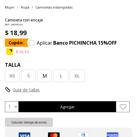
Mujer
Ropa
Camisetas estampadas
Camiseta con encaje
REF. 28098232
$ 18,99
Aplicar
Banco PICHINCHA 15%OFF
Cupón:
$ 16,10
TALLA
XS
S
M
L
XL
Guia de tallas
Agregar
Calcular tiempo de envío