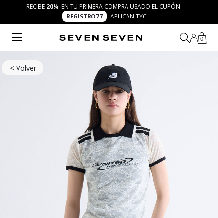
RECIBE
20%
EN TU PRIMERA COMPRA USADO EL CUPÓN
REGISTRO77
APLICAN
TYC
0
< Volver